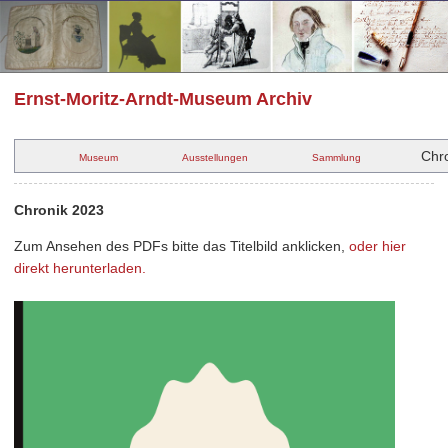
Ernst-Moritz-Arndt-Museum Archiv
Chr
Museum
Ausstellungen
Sammlung
Chronik 2023
Zum Ansehen des PDFs bitte das Titelbild anklicken,
oder hier
direkt herunterladen.