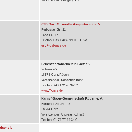
Vorsitzender: Wolfgang Lüth
CJD Garz Gesundheitssportverein e.V.
Putbusser Str. 11
18574 Garz
Telefon: 038304/82 99 10 - GSV
gsv@cjd-garz.de
Feuerwehrförderverein Garz e.V.
Schleuse 2
18574 Garz/Rügen
Vorsitzender: Sebastian Behr
Telefon: +49 172 7676732
www.ff-garz.de
Kampf-Sport-Gemeinschaft Rügen e. V.
Bergener Straße 10
18574 Garz
Vorsitzender: Andreas Kuhfuß
Telefon: 01 74 77 44 34 0
ndschule