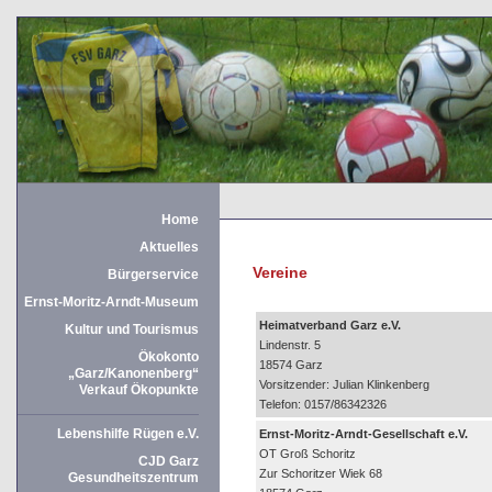
Home
Aktuelles
Vereine
Bürgerservice
Ernst-Moritz-Arndt-Museum
Heimatverband Garz e.V.
Kultur und Tourismus
Lindenstr. 5
Ökokonto
18574 Garz
„Garz/Kanonenberg“
Vorsitzender: Julian Klinkenberg
Verkauf Ökopunkte
Telefon: 0157/86342326
Lebenshilfe Rügen e.V.
Ernst-Moritz-Arndt-Gesellschaft e.V.
OT Groß Schoritz
CJD Garz
Zur Schoritzer Wiek 68
Gesundheitszentrum