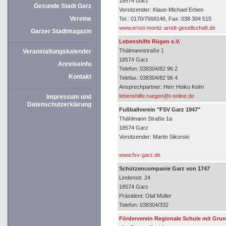
18574 Garz
Gesunde Stadt Garz
Vorsitzender: Klaus-Michael Erben
Vereine
Tel.: 0170/7568146, Fax: 038 304 515
www.ernst-moritz-arndt-gesellschaft.de
Garzer Stadtmagazin
Lebenshilfe Rügen e.V.
Thälmannstraße 1
Veranstaltungskalender
18574 Garz
Anreiseinfo
Telefon: 038304/82 96 2
Kontakt
Telefax: 038304/82 96 4
Ansprechpartner: Herr Heiko Kelm
lebenshilfe.ruegen@t-online.de
Impressum und
Datenschutzerklärung
Fußballverein "FSV Garz 1947"
Thählmann Straße 1a
18574 Garz
Vorsitzender: Martin Sikorski
www.fsv-garz.de
Schützencompanie Garz von 1747
Lindenstr. 24
18574 Garz
Präsident: Olaf Müller
Telefon: 038304/332
Förderverein Regionale Schule mit Gru