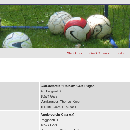
Stadt Garz
Groß Schoritz
Zudar
Gartenverein "Freizeit" Garz/Rügen
Am Burgwall 3
18574 Garz
Vorsitzender: Thomas Kleist
Telefon: 038304 - 69 00 11
Anglerverein Garz e.V.
Poggenstr. 1
18574 Garz